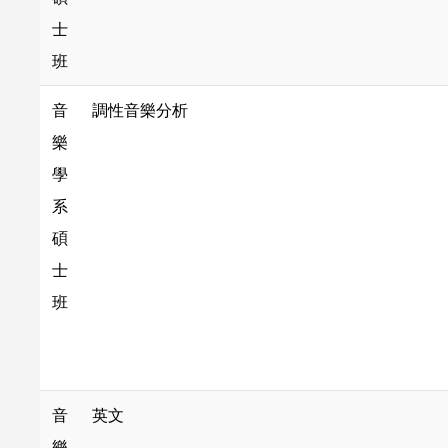
士
班
音
調性音樂分析
樂
學
系
碩
士
班
音
英文
樂