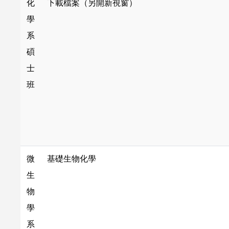
化
下載檔案（另開新視窗）
學
系
碩
士
班
微
基礎生物化學
生
物
學
系