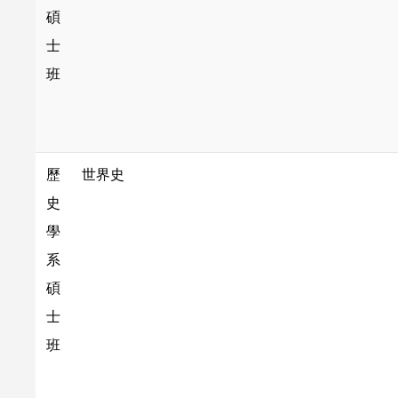
碩
士
班
歷
世界史
史
學
系
碩
士
班