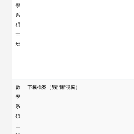
學
系
碩
士
班
數
下載檔案（另開新視窗）
學
系
碩
士