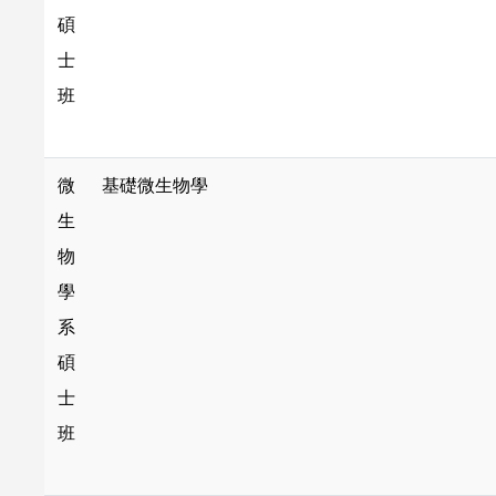
碩
士
班
微
基礎微生物學
生
物
學
系
碩
士
班