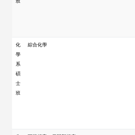
班
化
綜合化學
學
系
碩
士
班