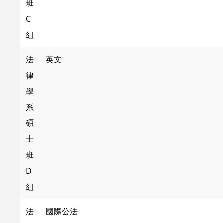
班
C
組
法
英文
律
學
系
碩
士
班
D
組
法
國際公法