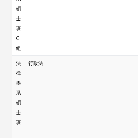
碩
士
班
C
組
法
行政法
律
學
系
碩
士
班