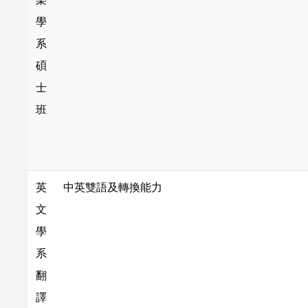
學
系
碩
士
班
英
中英雙語及轉換能力
文
學
系
翻
譯