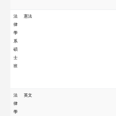
法
憲法
律
學
系
碩
士
班
法
英文
律
學