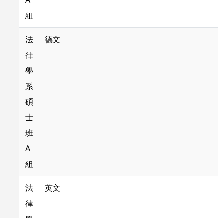
A
組
法
德文
律
學
系
碩
士
班
A
組
法
英文
律