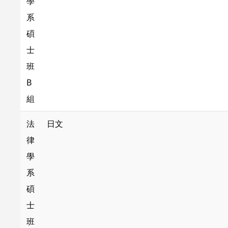
學
系
碩
士
班
B
組
法
日文
律
學
系
碩
士
班