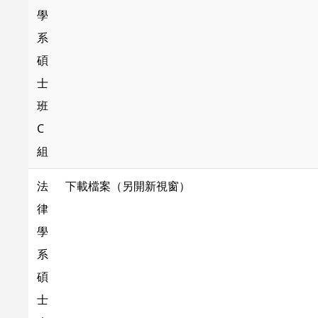
學
系
碩
士
班
C
組
法
下載檔案（另開新視窗）
律
學
系
碩
士