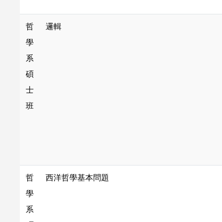
哲
邏輯
學
系
碩
士
班
哲
西洋哲學基本問題
學
系