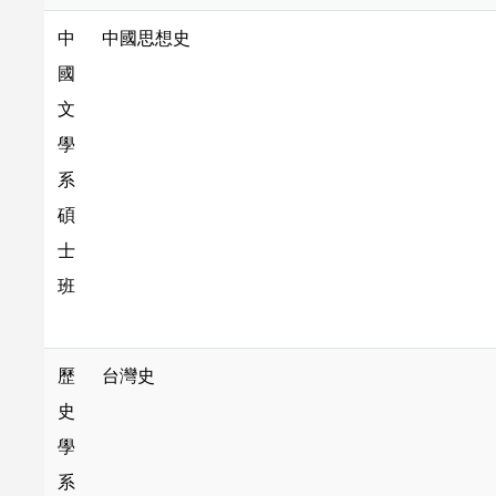
中
中國思想史
國
文
學
系
碩
士
班
歷
台灣史
史
學
系