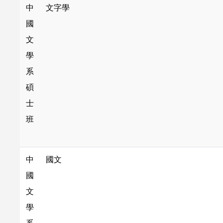
中
文字學
國
文
學
系
碩
士
班
中
國文
國
文
學