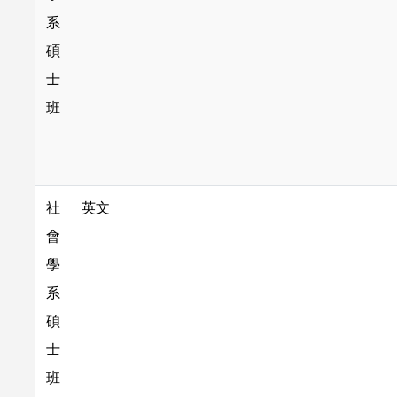
系
碩
士
班
社
英文
會
學
系
碩
士
班