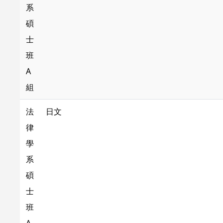
系
碩
士
班
A
組
法
日文
律
學
系
碩
士
班