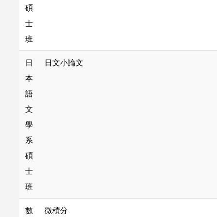
碩
士
班
日
日文小論文
本
語
文
學
系
碩
士
班
數
微積分