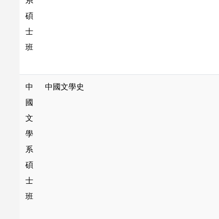
系
碩
士
班
中
中國文學史
國
文
學
系
碩
士
班