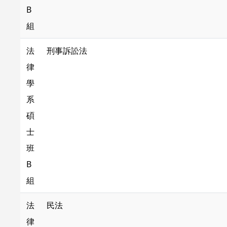
B
組
法
刑事訴訟法
律
學
系
碩
士
班
B
組
法
民法
律