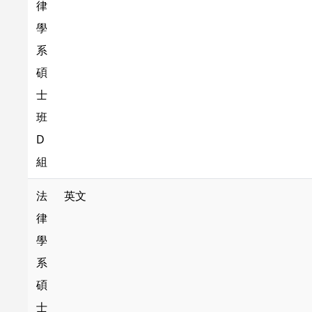
律
學
系
碩
士
班
D
組
法
英文
律
學
系
碩
士