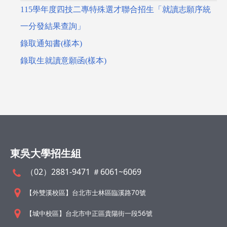
115學年度四技二專特殊選才聯合招生「就讀志願序統
一分發結果查詢」
錄取通知書(樣本)
錄取生就讀意願函(樣本)
東吳大學招生組
（02）2881-9471 ＃6061~6069
【外雙溪校區】台北市士林區臨溪路70號
【城中校區】台北市中正區貴陽街一段56號