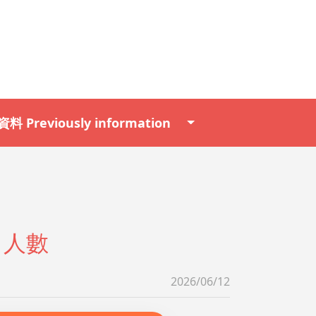
料 Previously information
名人數
2026/06/12