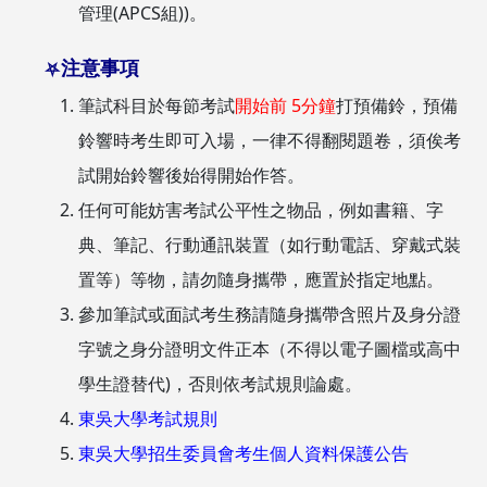
管理(APCS組))。
注意事項
⛧
筆試科目於每節考試
開始前 5分鐘
打預備鈴，預備
鈴響時考生即可入場，一律不得翻閱題卷，須俟考
試開始鈴響後始得開始作答。
任何可能妨害考試公平性之物品，例如書籍、字
典、筆記、行動通訊裝置（如行動電話、穿戴式裝
置等）等物，請勿隨身攜帶，應置於指定地點。
參加筆試或面試考生務請隨身攜帶含照片及身分證
字號之身分證明文件正本（不得以電子圖檔或高中
學生證替代)，否則依考試規則論處。
東吳大學考試規則
東吳大學招生委員會考生個人資料保護公告