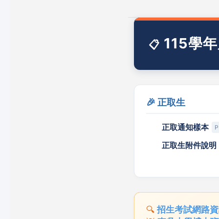
115學
📋
🎉 正取生
正取通知樣本
P
正取生附件說明
🔍
招生考試網路資