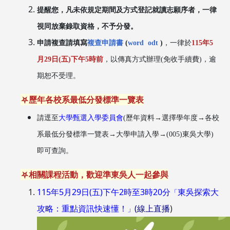
提醒您，凡未依規定期間及方式登記就讀志願序者，一律
視同放棄錄取資格，不予分發。
申請複查請填寫
複查申請書
(
word
odt
)
，一律於
115年5
月29日(五)下午5時前
，以傳真方式辦理(免收手續費)，逾
期恕不受理。
⛧歷年各校系最低分發標準一覽表
請逕至
大學甄選入學委員會
(歷年資料→選擇學年度→各校
系最低分發標準一覽表→大學申請入學→(005)東吳大學)
即可查詢。
⛧相關課程活動，歡迎準東吳人一起參與
115年5月29日(五)下午2時至3時20分
東吳探索大
「
攻略：重點資訊快速懂！
(線上直播
)
」