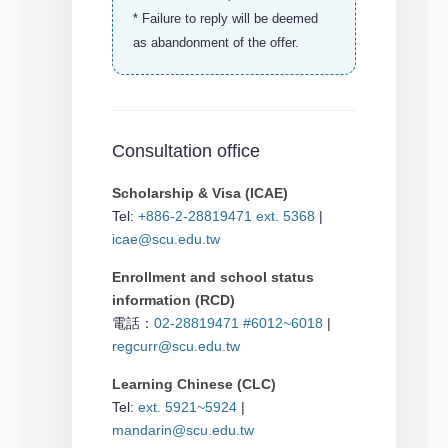
* Failure to reply will be deemed
as abandonment of the offer.
Consultation office
Scholarship & Visa (ICAE)
Tel:
+886-2-28819471 ext. 5368
|
icae@scu.edu.tw
Enrollment and school status
information (RCD)
電話：
02-28819471 #6012~6018
|
regcurr@scu.edu.tw
Learning Chinese (CLC)
Tel:
ext. 5921~5924
|
mandarin@scu.edu.tw