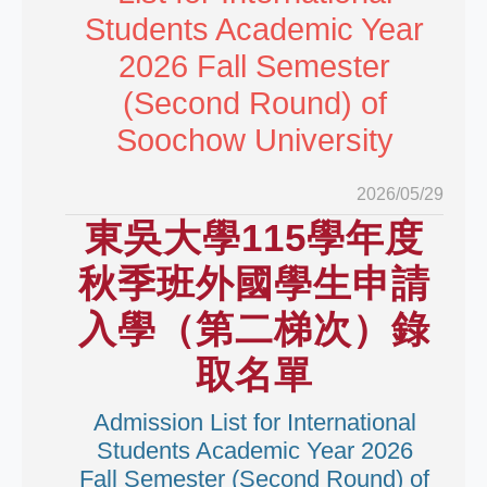
Students Academic Year
2026 Fall Semester
(Second Round) of
Soochow University
2026/05/29
東吳大學115學年度
秋季班外國學生申請
入學（第二梯次）錄
取名單
Admission List for International
Students Academic Year 2026
Fall Semester (Second Round) of